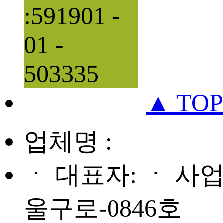
:591901 -
01 -
503335
▲ TOP
업체명 :
ㆍ 대표자: ㆍ 사
울구로-0846호