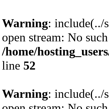
ㆍ창업 및 가맹문의 :
Warning
: include(..
open stream: No such f
/home/hosting_users
line
52
Warning
: include(..
open stream: No such f