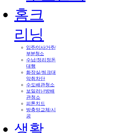
홈크
리닝
입주/이사/거주/
부분청소
수납/정리정돈
대행
화장실/씽크대
악취차단
수도배관청소
보일러난방배
관청소
피톤치드
방충망교체/시
공
생활