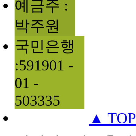
예금주 :
박주원
국민은행
:591901 -
01 -
503335
▲ TOP