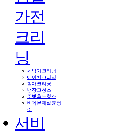
가전
크리
닝
세탁기크리닝
에어컨크리닝
침대크리닝
냉장고청소
주방후드청소
비데분해살균청
소
서비